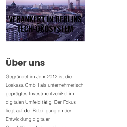
VERANKERT IN BERLINS
VERANKERT IN BERLINS
TECH-ÖKOSYSTEM
TECH-ÖKOSYSTEM
Über uns
Gegründet im Jahr 2012 ist die
Loakasa GmbH als unternehmerisch
geprägtes Investmentvehikel im
digitalen Umfeld tätig. Der Fokus
liegt auf der Beteiligung an der
Entwicklung digitaler